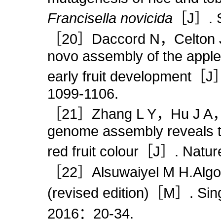
Francisella novicida
［J］. S
［20］Daccord N，Celton J 
novo assembly of the app
early fruit development
1099-1106.
［21］Zhang L Y，Hu J A，Han
genome assembly reveals th
red fruit colour［J］. Na
［22］Alsuwaiyel M H.Algor
(revised edition)［M］. Sin
2016：20-34.