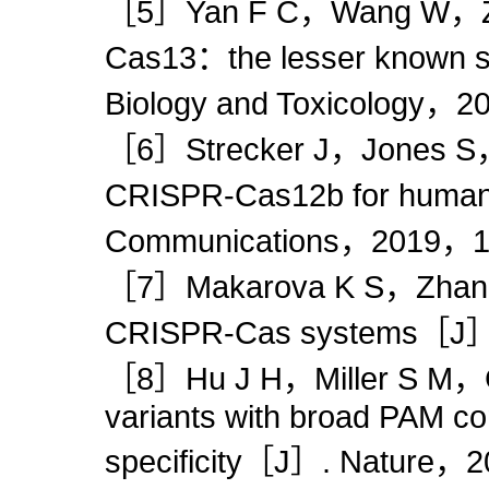
［5］Yan F C，Wang W，Zh
Cas13：the lesser known s
Biology and Toxicology，
［6］Strecker J，Jones S，K
CRISPR-Cas12b for human
Communications，2019，
［7］Makarova K S，Zhang 
CRISPR-Cas systems［J］.
［8］Hu J H，Miller S M，Ge
variants with broad PAM co
specificity［J］. Nature，