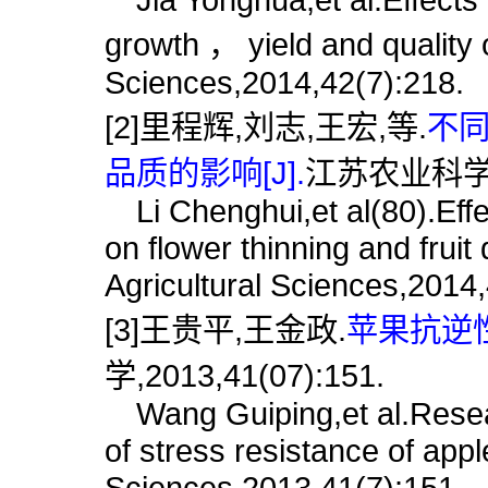
growth ， yield and quality o
Sciences,2014,42(7):218.
[2]里程辉,刘志,王宏,等.
不
品质的影响[J].
江苏农业科学,20
Li Chenghui,et al(80).Effec
on flower thinning and fruit
Agricultural Sciences,2014,
[3]王贵平,王金政.
苹果抗逆性
学,2013,41(07):151.
Wang Guiping,et al.Resear
of stress resistance of appl
Sciences,2013,41(7):151.