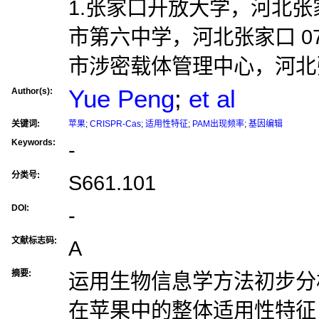
1.张家口开放大学，河北张家口
市第六中学，河北张家口 07
市涉密载体管理中心，河北张家
Yue Peng
;
et al
Author(s):
关键词:
苹果
;
CRISPR-Cas
;
适用性特征
;
PAM出现频率
;
基因编辑
Keywords:
-
分类号:
S661.101
DOI:
-
文献标志码:
A
摘要:
运用生物信息学方法初步分析CR
在苹果中的整体适用性特征