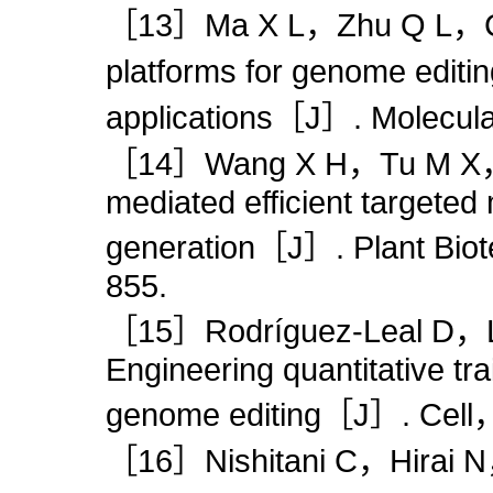
［13］Ma X L，Zhu Q L，Ch
platforms for genome edit
applications［J］. Molecu
［14］Wang X H，Tu M X，W
mediated efficient targeted 
generation［J］. Plant Bi
855.
［15］Rodríguez-Leal D，
Engineering quantitative tra
genome editing［J］. Cel
［16］Nishitani C，Hirai N，