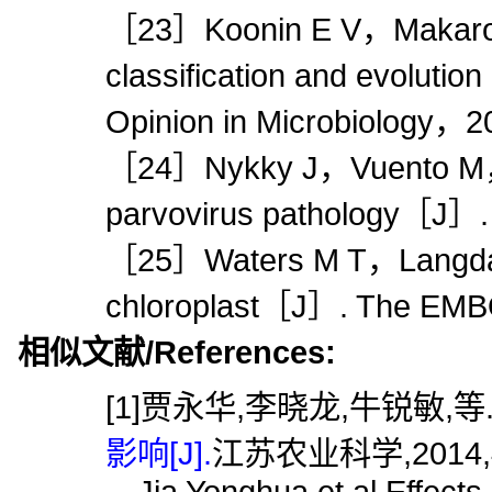
［23］Koonin E V，Makarov
classification and evolut
Opinion in Microbiology
［24］Nykky J，Vuento M，Gil
parvovirus pathology［J
［25］Waters M T，Langdale
chloroplast［J］. The EM
相似文献/References:
[1]贾永华,李晓龙,牛锐敏,等
影响[J].
江苏农业科学,2014,42
Jia Yonghua,et al.Effects o