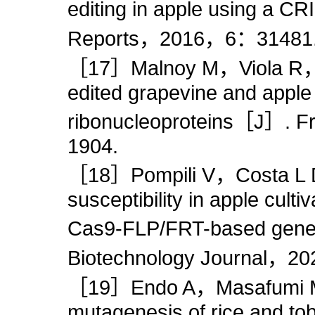
editing in apple using a 
Reports，2016，6：31481
［17］Malnoy M，Viola R，Ju
edited grapevine and appl
ribonucleoproteins［J］. F
1904.
［18］Pompili V，Costa L D，
susceptibility in apple cult
Cas9-FLP/FRT-based gene 
Biotechnology Journal，2
［19］Endo A，Masafumi M，K
mutagenesis of rice and t