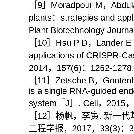
［9］Moradpour M，Abdulah 
plants：strategies and app
Plant Biotechnology Jour
［10］Hsu P D，Lander E S
applications of CRISPR-C
2014，157(6)：1262-1278.
［11］Zetsche B，Gootenbe
is a single RNA-guided en
system［J］. Cell，2015，
［12］杨帆，李寅. 新一代基
工程学报，2017，33(3)：36