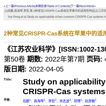
«上一篇/Previous Article
|
本期目录/Table of Contents
|
下一篇/Next Article»
[1]岳鹏,高海琴,李哲,等.2种常见CRISPR-Cas系统在苹果中的适用性特征[J].江苏农业科学
Yue Peng,et al.Study on applicability of two common CRISPR-Cas systems in a
2种常见CRISPR-Cas系统在苹果中的
《江苏农业科学》
[ISSN:
1002-13
第50卷
期数:
2022年第7期
页码:
版日期:
2022-04-05
Study on applicabili
Title:
CRISPR-Cas systems 
作者:
1
1
2
3
1
1
岳鹏
;
高海琴
;
李哲
;
米志波
;
郑博
;
赵彦敏