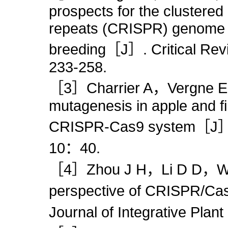
prospects for the clustered
repeats (CRISPR) genome edi
breeding［J］. Critical Re
233-258.
［3］Charrier A，Vergne E，D
mutagenesis in apple and fir
CRISPR-Cas9 system［J］. 
10：40.
［4］Zhou J H，Li D D，Wang
perspective of CRISPR/Cas
Journal of Integrative Pl